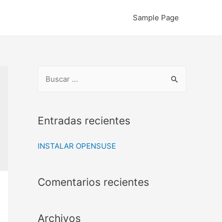
Sample Page
B
u
s
c
Entradas recientes
a
INSTALAR OPENSUSE
r
:
Comentarios recientes
Archivos