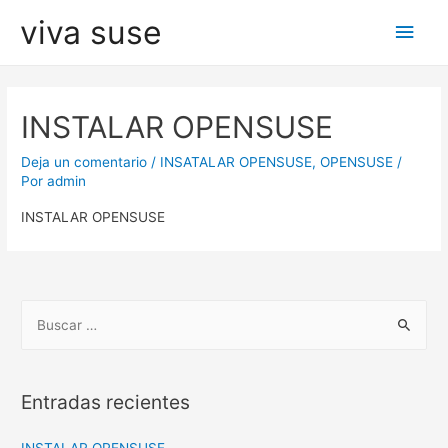
viva suse
Men
princ
INSTALAR OPENSUSE
Deja un comentario
/
INSATALAR OPENSUSE
,
OPENSUSE
/
Por
admin
INSTALAR OPENSUSE
B
u
s
c
Entradas recientes
a
r